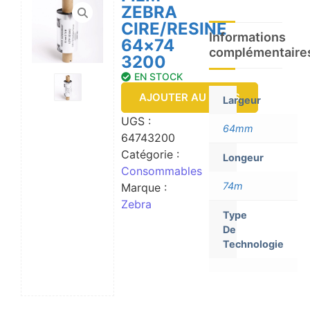
ZEBRA
CIRE/RESINE
Informations
64×74
complémentaire
3200
EN STOCK
AJOUTER AU DEVIS
Largeur
UGS :
64mm
64743200
Catégorie :
Longeur
Consommables
74m
Marque :
Zebra
Type
De
Technologie