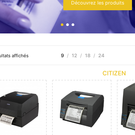
Découvrez les produits
9
12
18
24
ultats affichés
CITIZEN