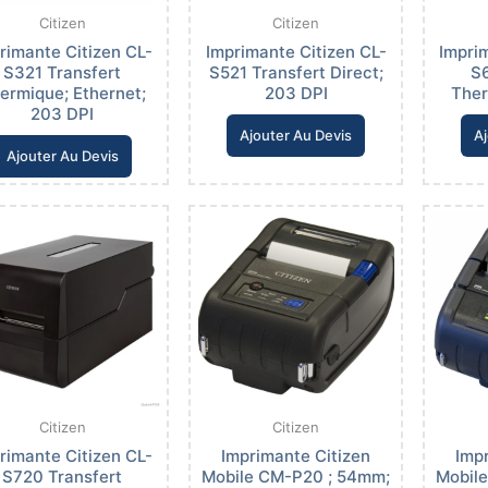
Citizen
Citizen
rimante Citizen CL-
Imprimante Citizen CL-
Impri
S321 Transfert
S521 Transfert Direct;
S6
ermique; Ethernet;
203 DPI
Ther
203 DPI
Ajouter Au Devis
Aj
Ajouter Au Devis
Citizen
Citizen
rimante Citizen CL-
Imprimante Citizen
Imp
S720 Transfert
Mobile CM-P20 ; 54mm;
Mobil