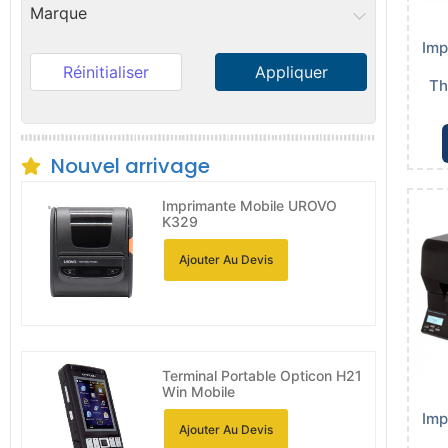
Marque
Imp
Réinitialiser
Appliquer
Th
Nouvel arrivage
Imprimante Mobile UROVO
K329
Ajouter Au Devis
Terminal Portable Opticon H21
Win Mobile
Imp
Ajouter Au Devis