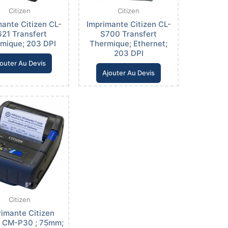
Citizen
Citizen
mante Citizen CL-
Imprimante Citizen CL-
21 Transfert
S700 Transfert
mique; 203 DPI
Thermique; Ethernet;
203 DPI
outer Au Devis
Ajouter Au Devis
Citizen
rimante Citizen
e CM-P30 ; 75mm;