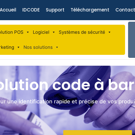
Accueil
IDCODE
Support
Téléchargement
Contac
lution POS
Logiciel
Systèmes de sécurité
keting
Nos solutions
olution code à bar
ur une identification rapide et précise de vos produi