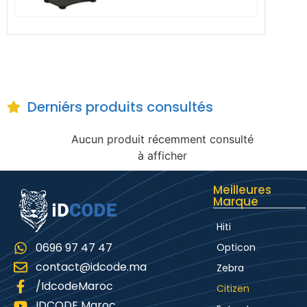
Derniérs produits consultés
Aucun produit récemment consulté
à afficher
Meilleures
Marque
Hiti
0696 97 47 47
Opticon
contact@idcode.ma
Zebra
/IdcodeMaroc
Citizen
IDCODE Maroc