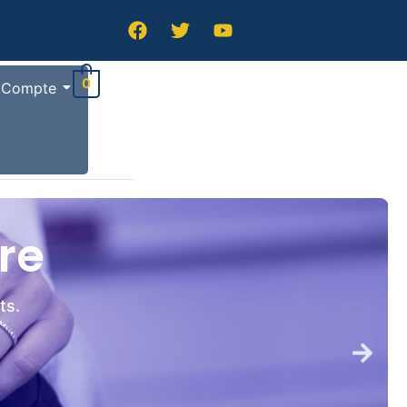
t
0
Compte
re
ts.